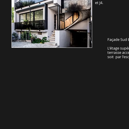
et J4.
Façade Sud E
L'étage supér
terrasse acc
soit par l'esca